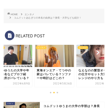
HOME
エンタメ
コムドットあむぎりの本名の由来は？身長・大学なども紹介！
RELATED POST
タメ
エンタメ
エンタメ
なえなのの髪型オー
木ゆゆうたの大学や年
東海オンエア・てつやの
の仕方やセット方法
、本名などプロフ紹
家はバレている？ソファ
レンジのやり方も！
！住所がバレている？
ーや時計はどこの？
2022年6月9日
2022年5月26日
2022年8
コムドットゆうまの大学の学部は？身長