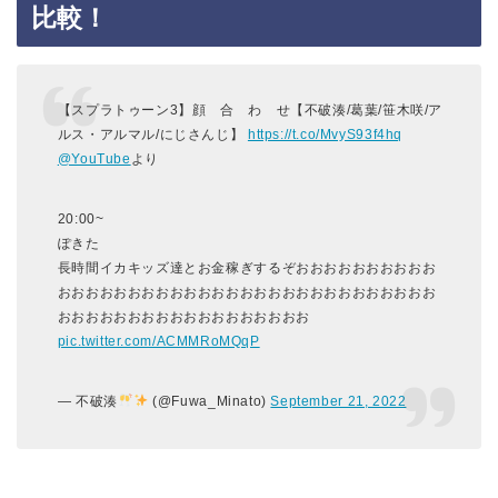
比較！
【スプラトゥーン3】顔 合 わ せ【不破湊/葛葉/笹木咲/ア
ルス・アルマル/にじさんじ】
https://t.co/MvyS93f4hq
@YouTube
より
20:00~
ぽきた
長時間イカキッズ達とお金稼ぎするぞおおおおおおおおおお
おおおおおおおおおおおおおおおおおおおおおおおおおおお
おおおおおおおおおおおおおおおおおお
pic.twitter.com/ACMMRoMQqP
— 不破湊
(@Fuwa_Minato)
September 21, 2022