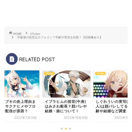
HOME
VTuber
不破湊の前世はカフェイン？年齢や実況を比較！【顔画像あり】
RELATED POST
er
VTuber
VTuber
白上フブキの炎上理
ブラヒムの前世(中身)
しぐれういの実写(中の
とめ！サクナヒメや
みさわ船長？顔バレや
人)は顔バレしてる？年
ムゲー配信が原因？
婚・娘について！
齢や結婚など調査！
2022年10月14日
2022年10月24日
2022年7