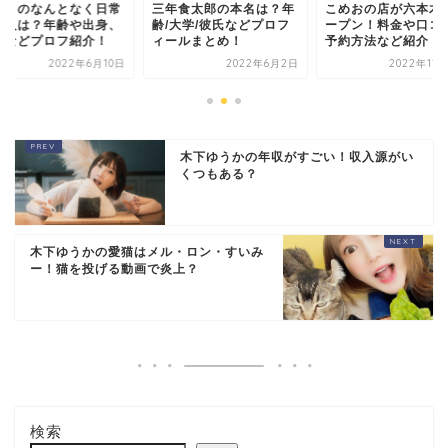
おりのなんとなく日常
三年食太郎の本名は？年
こめおの店が六本木
収入は？年齢や出身、
齢/大学/彼氏などプロフ
ープン！料金や口コ
事などプロフ紹介！
ィールまとめ！
予約方法など紹介！
2022年6月10日
2022年6月2日
2022年11
木下ゆうかの年収がすごい！収入源がい
くつもある？
木下ゆうかの愛猫はメル・ロン・すいみ
ー！猫を投げる動画で炎上？
検索