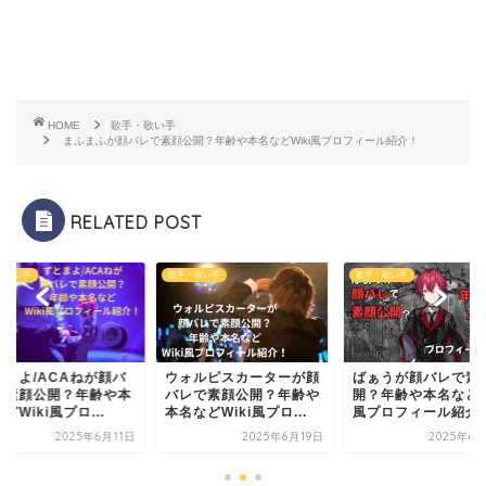
HOME
歌手・歌い手
まふまふが顔バレで素顔公開？年齢や本名などWiki風プロフィール紹介！
RELATED POST
・歌い手
歌手・歌い手
歌手・歌い手
とまよ/ACAねが顔バ
ウォルピスカーターが顔
ばぁうが顔バレで素
で素顔公開？年齢や本
バレで素顔公開？年齢や
開？年齢や本名などWi
どWiki風プロ...
本名などWiki風プロ...
風プロフィール紹介..
2025年6月11日
2025年6月19日
2025年6