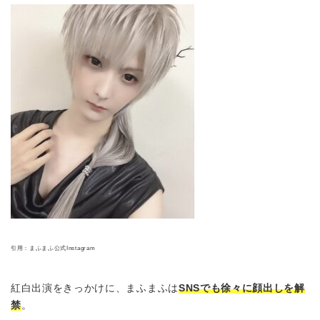
引用：まふまふ公式Instagram
紅白出演をきっかけに、まふまふは
SNSでも徐々に顔出しを解
禁
。