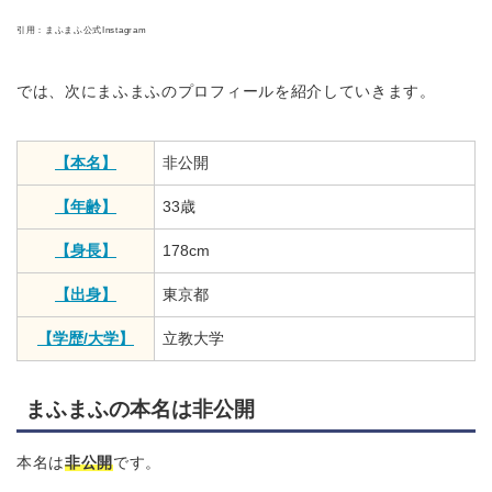
引用：まふまふ公式Instagram
では、次にまふまふのプロフィールを紹介していきます。
【本名】
非公開
【年齢】
33歳
【身長】
178cm
【出身】
東京都
【学歴/大学】
立教大学
まふまふの本名は非公開
本名は
非公開
です。