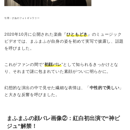
引用：ぴあのフォトギャラリー
2020年10月に公開された楽曲『
ひともどき
』のミュージック
ビデオでは、まふまふが自身の姿を初めて実写で披露し、話題
を呼びました。
これがファンの間で“
初顔バレ
”として知られるきっかけとな
り、それまで謎に包まれていた素顔がついに明らかに。
幻想的な演出の中で見せた繊細な表情は、「
中性的で美しい
」
と大きな反響を呼びました。
まふまふの顔バレ画像②：紅白初出演で“神ビ
ジュ”解禁！