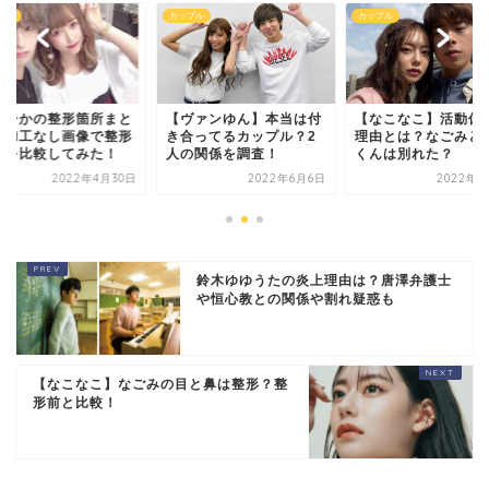
プル
カップル
カップル
たひかの整形箇所まと
【ヴァンゆん】本当は付
【なこなこ】活動休
！加工なし画像で整形
き合ってるカップル？2
理由とは？なごみと
後を比較してみた！
人の関係を調査！
くんは別れた？
2022年4月30日
2022年6月6日
2022年6
鈴木ゆゆうたの炎上理由は？唐澤弁護士
や恒心教との関係や割れ疑惑も
【なこなこ】なごみの目と鼻は整形？整
形前と比較！