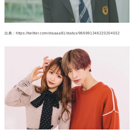
出典：https://twitter.com/otaaaa81/status/966991346220204032