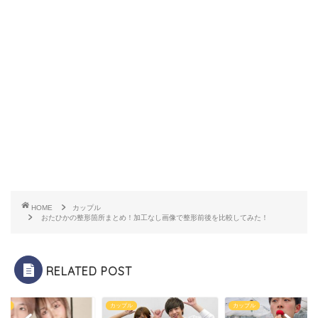
HOME
カップル
おたひかの整形箇所まとめ！加工なし画像で整形前後を比較してみた！
RELATED POST
プル
カップル
カップル