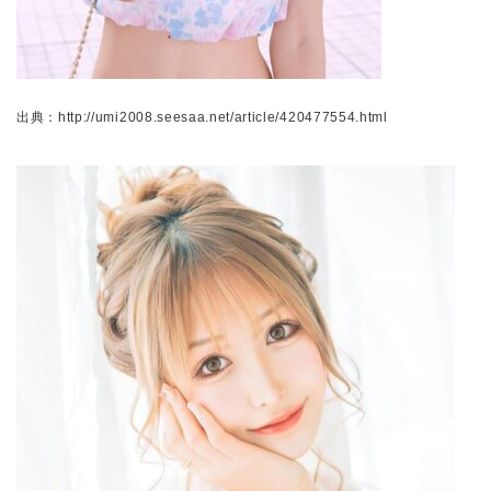
出典：http://umi2008.seesaa.net/article/420477554.html