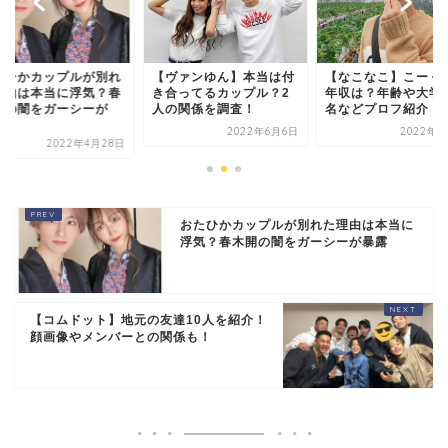
ヴァンゆん】本当は付
おたひかカップルが
【なこなこ】こーくんの
合ってるカップル？2
た理由は本当に浮気
年収は？年齢や大学、本
の関係を調査！
木開の闇をガーシー
名などプロフ紹介！
暴...
2022年6月6日
2022年6月9日
2022年4月
おたひかカップルが別れた理由は本当に
浮気？春木開の闇をガーシーが暴露
【コムドット】地元の友達10人を紹介！
顔画像やメンバーとの関係も！