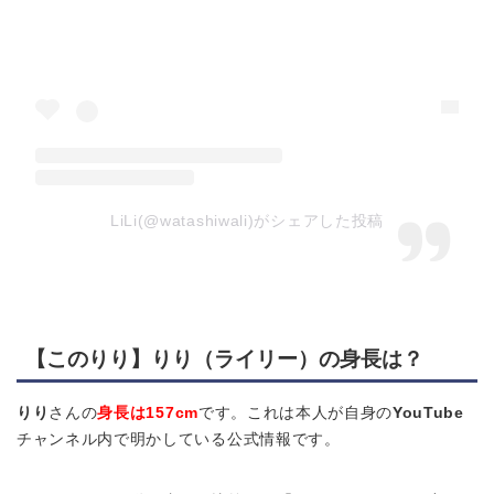
LiLi(@watashiwali)がシェアした投稿
【このりり】りり（ライリー）の身長は？
りり
さんの
身長は157cm
です。これは本人が自身の
YouTube
チャンネル内で明かしている公式情報です。