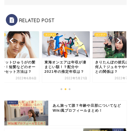
RELATED POST
ンタメ
エンタメ
エンタメ
海オンエアは年収が凄
きりたんぽの彼氏は歴代
コムドットひゅうが
じい額！？配分や
何人？ジュキヤややまと
型紹介！短髪などの
021年の推定年収は？
との関係は？
ダーやセット方法は
2022年5月21日
2022年7月22日
2022年
あん旅って誰？年齢や旦那についてなど
Wiki風プロフィールまとめ！