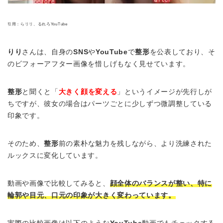
引用：らリリ、るれろYouTube
りり
さんは、自身の
SNS
や
YouTube
で
整形
を公表しており、そ
のビフォーアフター画像を惜しげもなく見せています。
整形
と聞くと「
大きく顔を変える
」というイメージが先行しが
ちですが、彼女の場合はパーツごとに少しずつ微調整している
印象です。
そのため、
整形
前の素朴な魅力を残しながら、より洗練された
ルックスに変化しています。
動画や画像で比較してみると、
顔全体のバランスが整い、特に
輪郭や目元、口元の印象が大きく変わっています。