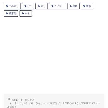
このりり
どこ
りり
ライリー
年齢
整形
整形前
本名
HOME
エンタメ
【このりり】りり（ライリー）の整形はどこ？年齢や本名などWiki風プロフィー
ル紹介！