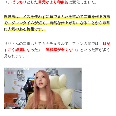
り、
ぱっちりとした目元がより印象的
に変化しました。
埋没法は、メスを使わずに糸でまぶたを留めて二重を作る方法
で、ダウンタイムが短く、自然な仕上がりになることから非常
に人気のある施術です。
りりさんの二重もとてもナチュラルで、ファンの間では「
目が
すごく綺麗になった
」「
違和感が全くない
」といった声が多く
見られます。