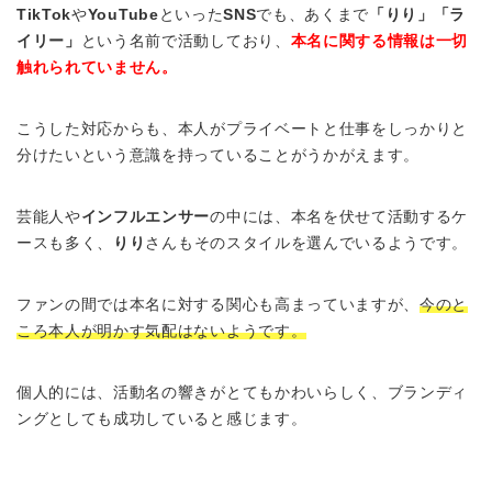
TikTok
や
YouTube
といった
SNS
でも、あくまで
「りり」「ラ
イリー」
という名前で活動しており、
本名に関する情報は一切
触れられていません。
こうした対応からも、本人がプライベートと仕事をしっかりと
分けたいという意識を持っていることがうかがえます。
芸能人や
インフルエンサー
の中には、本名を伏せて活動するケ
ースも多く、
りり
さんもそのスタイルを選んでいるようです。
ファンの間では本名に対する関心も高まっていますが、
今のと
ころ本人が明かす気配はないようです。
個人的には、活動名の響きがとてもかわいらしく、ブランディ
ングとしても成功していると感じます。