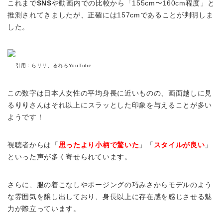
これまで
SNS
や動画内での比較から「155cm〜160cm程度」と
推測されてきましたが、正確には157cmであることが判明しま
した。
引用：らリリ、るれろY
ouT
ube
この数字は日本人女性の平均身長に近いものの、画面越しに見
る
りり
さんはそれ以上にスラッとした印象を与えることが多い
ようです！
視聴者からは「
思ったより小柄で驚いた
」「
スタイルが良い
」
といった声が多く寄せられています。
さらに、服の着こなしやポージングの巧みさからモデルのよう
な雰囲気を醸し出しており、身長以上に存在感を感じさせる魅
力が際立っています。