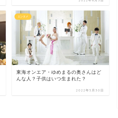
日
2022年6月3日
エンタメ
東海オンエア・ゆめまるの奥さんはど
んな人？子供はいつ生まれた？
日
2022年5月30日