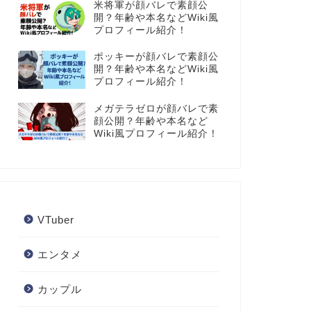
米将軍が顔バレで素顔公
開？年齢や本名などWiki風
プロフィール紹介！
ポッキーが顔バレで素顔公
開？年齢や本名などWiki風
プロフィール紹介！
メガテラゼロが顔バレで素
顔公開？年齢や本名など
Wiki風プロフィール紹介！
VTuber
エンタメ
カップル