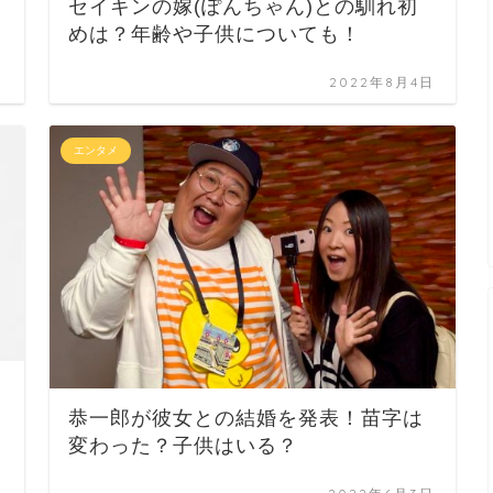
セイキンの嫁(ぽんちゃん)との馴れ初
めは？年齢や子供についても！
日
2022年8月4日
エンタメ
恭一郎が彼女との結婚を発表！苗字は
変わった？子供はいる？