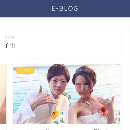
E-BLOG
― TAG ―
子供
エンタメ