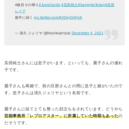
4枚目その帰り
#Junshiurita
#瓜田純士
#happybirthday
#瓜田
レイア
後半に続く
pic.twitter.com/Kh5kyOnFpK
— 清久 ジェリヤ (@kiyokujeriya)
December 4, 2021
瓜田純士さんには息子がいます。といっても、麗子さんの連れ
子です。
麗子さんも再婚で、前の旦那さんとの間に息子と娘がいたので
す。息子さんは清久ジェリヤという名前です。
麗子さんに似てとても整った顔立ちをされています。どうやら
芸能事務所「レプロアスター」に所属していた時期もあった
の
だそうです。