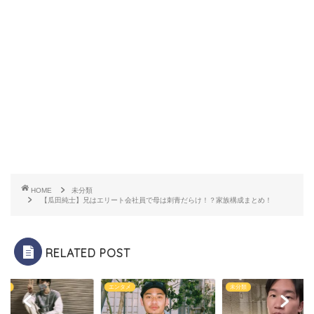
HOME
未分類
【瓜田純士】兄はエリート会社員で母は刺青だらけ！？家族構成まとめ！
RELATED POST
タメ
エンタメ
未分類