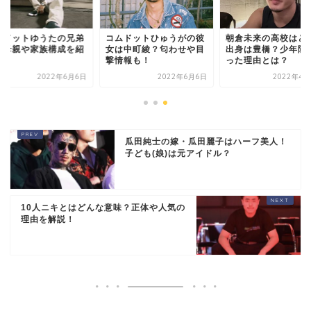
コムドットひゅうがの彼
ムドットゆうたの兄弟
朝倉未来の高校はど
女は中町綾？匂わせや目
？母親や家族構成を紹
出身は豊橋？少年院
撃情報も！
！
った理由とは？
2022年6月6日
2022年6月6日
2022年4月
瓜田純士の嫁・瓜田麗子はハーフ美人！
子ども(娘)は元アイドル？
10人ニキとはどんな意味？正体や人気の
理由を解説！