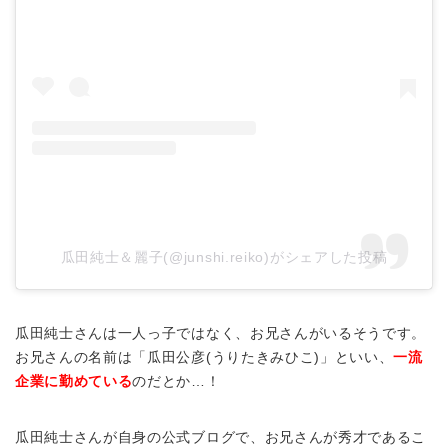
瓜田純士＆麗子(@junshi.reiko)がシェアした投稿
瓜田純士さんは一人っ子ではなく、お兄さんがいるそうです。
お兄さんの名前は「瓜田公彦(うりたきみひこ)」といい、
一流
企業に勤めている
のだとか…！
瓜田純士さんが自身の公式ブログで、お兄さんが秀才であるこ