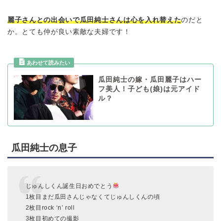
麗子さんとの出会いで瓜田純士さんは心を入れ替えた
のだと
か。とても仲が良い素敵な夫婦です！
瓜田純士の嫁・瓜田麗子はハー
フ美人！子ども(娘)は元アイド
ル？
瓜田純士の息子
じゅんしくん誕生日おめでとう
1枚目まだ瓜田さんじゃなくてじゅんしくんの頃
2枚目rock ‘n’ roll
3枚目初めての撮影