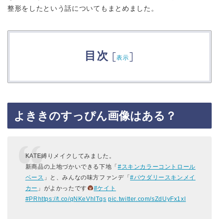
整形をしたという話についてもまとめました。
目次
[
]
表示
よききのすっぴん画像はある？
KATE縛りメイクしてみました。
新商品の上地づかいできる下地「
#スキンカラーコントロール
ベース
」と、みんなの味方ファンデ「
#パウダリースキンメイ
カー
」がよかったです
#ケイト
#PR
https://t.co/qNKeVhITqs
pic.twitter.com/sZdUyFx1xl