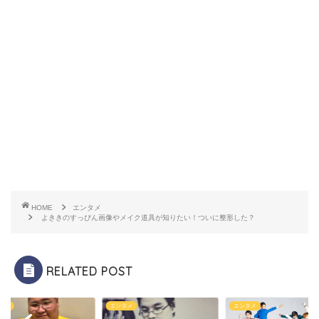
HOME
エンタメ
よききのすっぴん画像やメイク道具が知りたい！ついに整形した？
RELATED POST
タメ
エンタメ
エンタメ