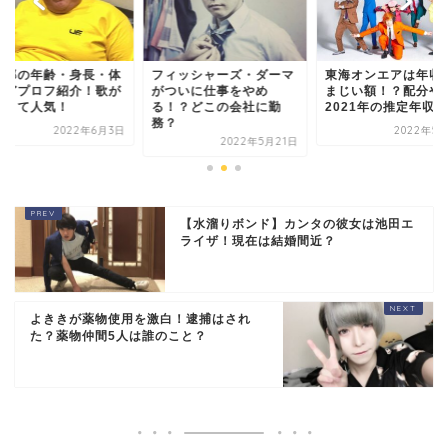
一郎の年齢・身長・体
フィッシャーズ・ダーマ
東海オンエアは年収
などプロフ紹介！歌が
がついに仕事をやめ
まじい額！？配分や
まくて人気！
る！？どこの会社に勤
2021年の推定年収
務？
2022年6月3日
2022年5月
2022年5月21日
【水溜りボンド】カンタの彼女は池田エ
ライザ！現在は結婚間近？
よききが薬物使用を激白！逮捕はされ
た？薬物仲間5人は誰のこと？