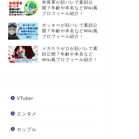
米将軍が顔バレで素顔公
開？年齢や本名などWiki風
プロフィール紹介！
ポッキーが顔バレで素顔公
開？年齢や本名などWiki風
プロフィール紹介！
メガテラゼロが顔バレで素
顔公開？年齢や本名など
Wiki風プロフィール紹介！
VTuber
エンタメ
カップル